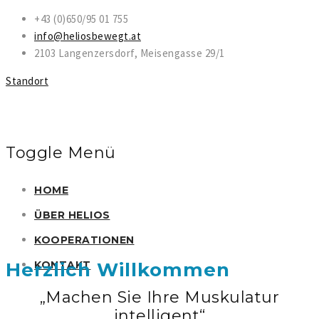
+43 (0)650/95 01 755
info@heliosbewegt.at
2103 Langenzersdorf, Meisengasse 29/1
Standort
Toggle Menü
Direkt
HOME
zum
ÜBER HELIOS
Inhalt
KOOPERATIONEN
Herzlich Willkommen
KONTAKT
„Machen Sie Ihre Muskulatur
intelligent“