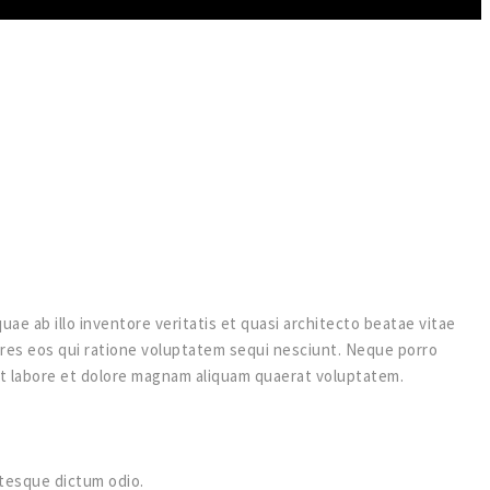
e ab illo inventore veritatis et quasi architecto beatae vitae
ores eos qui ratione voluptatem sequi nesciunt. Neque porro
 ut labore et dolore magnam aliquam quaerat voluptatem.
ntesque dictum odio.