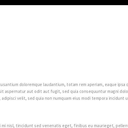
cusantium doloremque laudantium, totam rem aperiam, eaque ipsa qua
it aspernatur aut odit aut fugit, sed quia consequuntur magni dol
, adipisci velit, sed quia non numquam eius modi tempora incidunt
 mi nisl, tincidunt sed venenatis eget, finibus eu maurieget, pelle